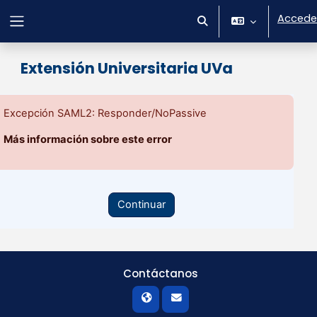
Salta al contenido principal
Accede
Selector de búsqueda 
Panel lateral
Extensión Universitaria UVa
Excepción SAML2: Responder/NoPassive
Más información sobre este error
Continuar
Contáctanos